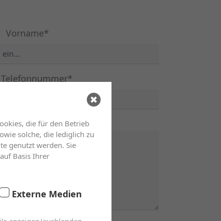
Vorname*
e Telefonnummer*
okies, die für den Betrieb
ie solche, die lediglich zu
te genutzt werden. Sie
auf Basis Ihrer
Externe Medien
ils anzeigen/ausblenden