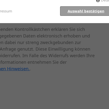
ressum
Auswahl bestätigen
enden Kontrollkästchen erklären Sie sich
ngegebenen Daten elektronisch erhoben und
en dabei nur streng zweckgebunden zur
Anfrage genutzt. Diese Einwilligung können
widerrufen. Im Falle des Widerrufs werden Ihre
nformationen entnehmen Sie der
hen Hinweisen.
.