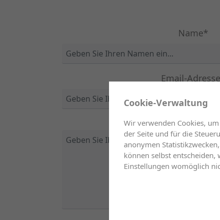
Name*
Email-Adress
✖
Cookie-Verwaltung
Wir verwenden Cookies, um I
der Seite und für die Steue
anonymen Statistikzwecken, 
können selbst entscheiden, w
Einstellungen womöglich nic