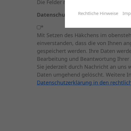
Die Felder mit * sind Pflichtfelder.
Rechtliche Hinweise
Imp
Datenschutzhinweis:
*
Mit Setzen des Häkchens im obensteh
einverstanden, dass die von Ihnen a
gespeichert werden. Ihre Daten werd
Bearbeitung und Beantwortung Ihrer 
Sie jederzeit durch Nachricht an uns 
Daten umgehend gelöscht. Weitere I
Datenschutzerklärung in den rechtlic