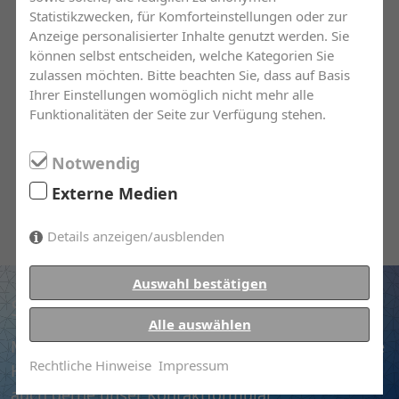
Mergers & Acquisition
Statistikzwecken, für Komforteinstellungen oder zur
Alternativer Risikotransfer
Anzeige personalisierter Inhalte genutzt werden. Sie
können selbst entscheiden, welche Kategorien Sie
zulassen möchten. Bitte beachten Sie, dass auf Basis
Ihrer Einstellungen womöglich nicht mehr alle
Risikomanagement
Funktionalitäten der Seite zur Verfügung stehen.
Versicherungsmanagement
Notwendig
Externe Medien
Schadenmanagement
Details anzeigen/ausblenden
Auswahl bestätigen
Sie haben Fragen?
Alle auswählen
Melden Sie sich gerne umgehend bei uns. Unsere
Rechtliche Hinweise
Impressum
Hotline steht Ihnen zur Verfügung. Nutzen Sie
auch gerne unser Kontaktformular.